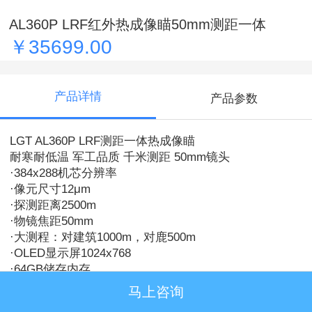
AL360P LRF红外热成像瞄50mm测距一体
￥35699.00
产品详情
产品参数
LGT AL360P LRF测距一体热成像瞄
耐寒耐低温 军工品质 千米测距 50mm镜头
·384x288机芯分辨率
·像元尺寸12μm
·探测距离2500m
·物镜焦距50mm
·大测程：对建筑1000m，对鹿500m
·OLED显示屏1024x768
·64GB储存内存
·1200g/0.3ms抗震冲击
马上咨询
在线留言
QQ客服
电话咨询
·-40℃~+50℃工作温度